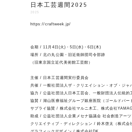
日本工芸週間2025
2025
https://craftweek.jp/
会期 / 11月4日(火)・5日(水)・6日(木)
場所 / 北の丸公園・旧近衛師団司令部跡
（旧東京国立近代美術館工芸館）
主催 / 日本工芸週間実行委員会
共催 / 一般社団法人ザ・クリエイション・オブ・ジ
協力 / 公益社団法人日本工芸会、一般財団法人伝統的工芸
協賛 / 湖山医療福祉グループ銀座医院（ゴールドパ
サプライ協賛 / 株式会社マルニ木工、株式会社YAMAG
助成 / 公益社団法人企業メセナ協議会 社会創造アー
クリエイティブ・ディレクション / 鈴木啓太（株式会社 PR
グラフィックデザイン / 株式会社DK