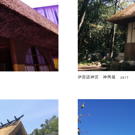
伊弉諾神宮 神輿蔵
2017