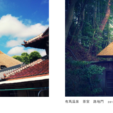
有馬温泉 茶室 路地門
201