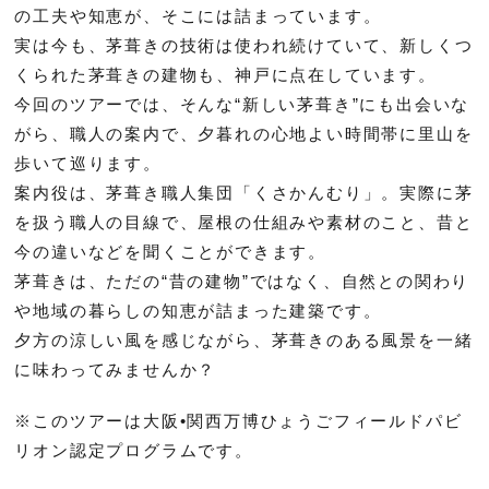
の工夫や知恵が、そこには詰まっています。
実は今も、茅葺きの技術は使われ続けていて、新しくつ
くられた茅葺きの建物も、神戸に点在しています。
今回のツアーでは、そんな“新しい茅葺き”にも出会いな
がら、職人の案内で、夕暮れの心地よい時間帯に里山を
歩いて巡ります。
案内役は、茅葺き職人集団「くさかんむり」。実際に茅
を扱う職人の目線で、屋根の仕組みや素材のこと、昔と
今の違いなどを聞くことができます。
茅葺きは、ただの“昔の建物”ではなく、自然との関わり
や地域の暮らしの知恵が詰まった建築です。
夕方の涼しい風を感じながら、茅葺きのある風景を一緒
に味わってみませんか？
※このツアーは大阪•関西万博ひょうごフィールドパビ
リオン認定プログラムです。