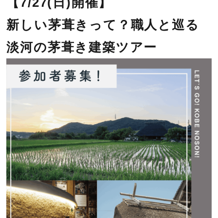
【7/27(日)開催】
新しい茅葺きって？職人と巡る
淡河の茅葺き建築ツアー