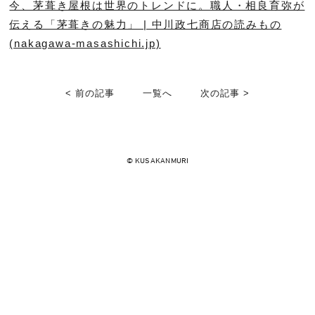
今、茅葺き屋根は世界のトレンドに。職人・相良育弥が
伝える「茅葺きの魅力」 | 中川政七商店の読みもの
(nakagawa-masashichi.jp)
< 前の記事
一覧へ
次の記事 >
© KUSAKANMURI