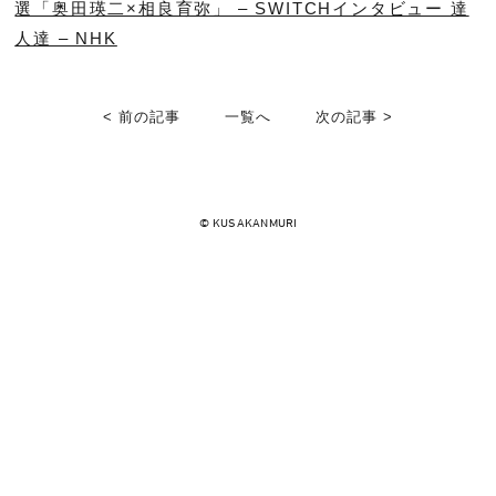
選「奥田瑛二×相良育弥」 – SWITCHインタビュー 達
人達 – NHK
< 前の記事
一覧へ
次の記事 >
© KUSAKANMURI