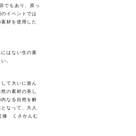
節でもあり、原っ
回のイベントでは
の素材を使用した
具にはない生の素
さい。
そして大いに遊ん
自然の素材の美し
の内なる自然を解
水となって、大人
作監修 くさかんむ