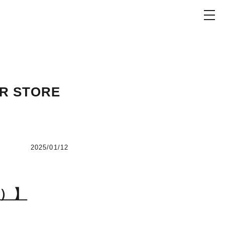
ER STORE
2025/01/12
京）】