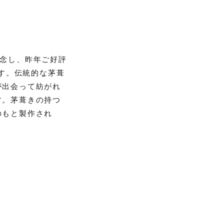
を記念し、昨年ご好評
します。伝統的な茅葺
が出会って紡がれ
す。茅葺きの持つ
のもと製作され