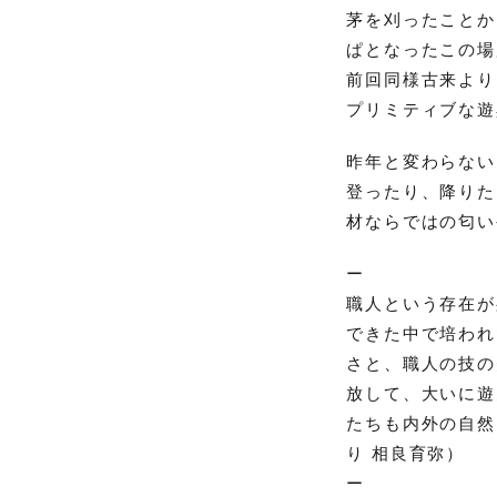
茅を刈ったことか
ぱとなったこの場
前回同様古来より
プリミティブな遊
昨年と変わらない
登ったり、降りた
材ならではの匂い
ー
職人という存在が
できた中で培われ
さと、職人の技の
放して、大いに遊
たちも内外の自然と
り 相良育弥）
ー