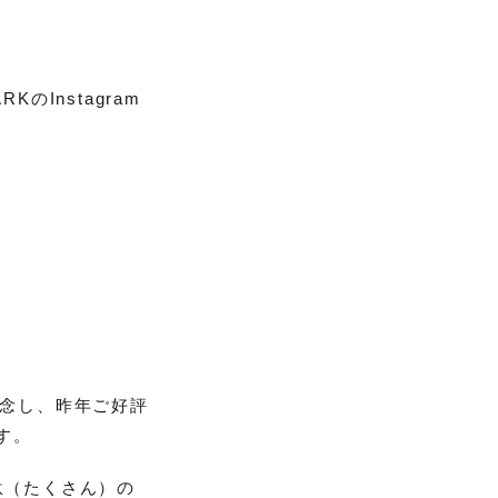
のInstagram
を記念し、昨年ご好評
ます。
駄（たくさん）の