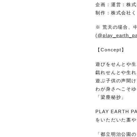
企画：運営：株式会社
制作：株式会社く
※ 荒天の場合、中止
(
@play_earth_p
【Concept】
遊びをせんとや生
戯れせんとや生れ
遊ぶ子供の声聞け
わが身さへこそゆ
「梁塵秘抄」
PLAY EARTH
をいただいた藁や竹
「都立明治公園の