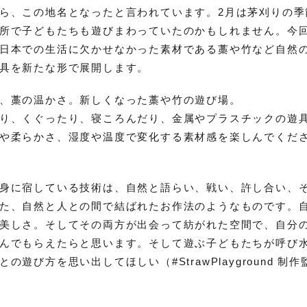
ら、この地名となったと言われています。2月は茅刈りの季
所で子どもたちも遊びまわっていたのかもしれません。今
日本での生活に欠かせなかった素材である藁や竹など自然
具を新たな形で展開します。
、藁の温かさ。新しくなった藁や竹の遊び場。
り、くぐったり、寝ころんだり、金属やプラスチックの遊
や柔らかさ、湿度や温度で変化する素材感を楽しんでくだ
身に宿している技術は、自然と語らい、戦い、許し合い、
た、自然と人との間で結ばれたお作法のようなものです。
美しさ。そしてその両方が出会って紡がれた空間で、自分
んでもらえたらと思います。そして遊ぶ子どもたちが呼び
の遊び方を思い出してほしい（#StrawPlayground 制