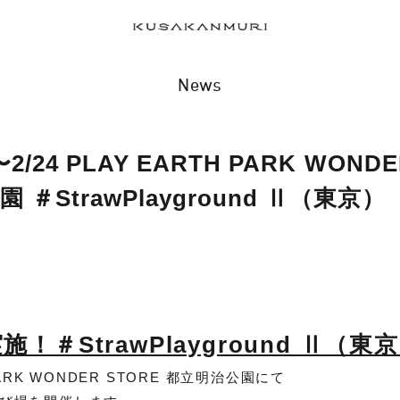
News
1〜2/24 PLAY EARTH PARK WOND
 ＃StrawPlayground Ⅱ（東京）
！＃StrawPlayground Ⅱ（東
PARK WONDER STORE 都立明治公園にて