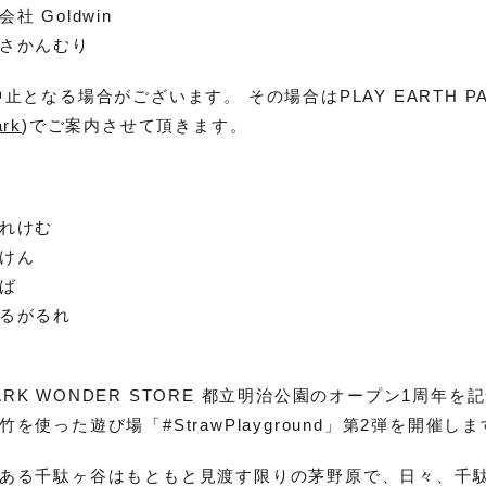
 Goldwin
さかんむり
となる場合がございます。 その場合はPLAY EARTH PARK
ark
)でご案内させて頂きます。
れけむ
けん
ば
るがるれ
 PARK WONDER STORE 都立明治公園のオープン1周年
を使った遊び場「#StrawPlayground」第2弾を開催し
ある千駄ヶ谷はもともと見渡す限りの茅野原で、日々、千