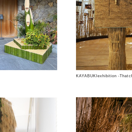
KAYABUKIexhibition -Thatch