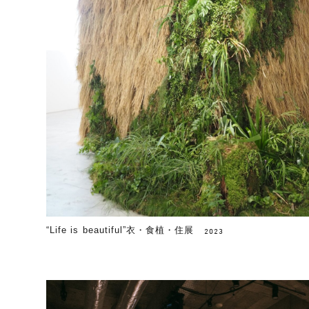
“Life is beautiful”衣・食植・住展
2023